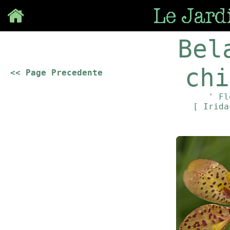
Save
Bel
chi
<< Page Precedente
' Fl
[ Irid