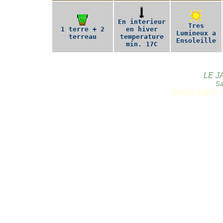
En interieur
Tres
1 terre + 2
en hiver
Lumineux a
terreau
temperature
Ensoleille
min. 17C
LE J
Sa
Copyright 