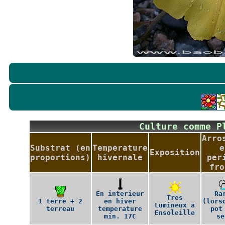
Culture comme 
Arro
Substrat (en
Temperature
e
Exposition
proportions)
hivernale
per
fro
En interieur
Ra
Tres
1 terre + 2
en hiver
(lors
Lumineux a
terreau
temperature
pot
Ensoleille
min. 17C
se