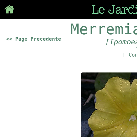
Save
Merremi
<< Page Precedente
[Ipomoe
[ Co