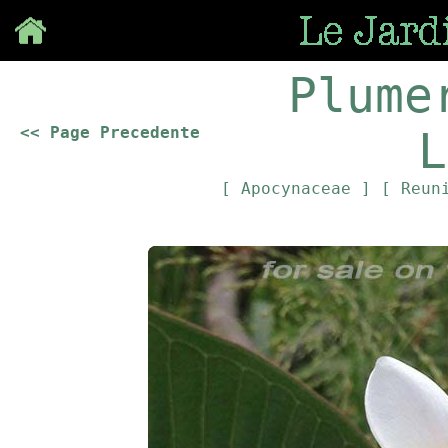
Save
Plume
<< Page Precedente
L
[ Apocynaceae ]
[ Reun