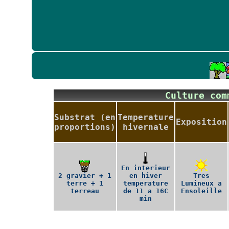
Culture co
Substrat (en
Temperature
Exposition
proportions)
hivernale
En interieur
2 gravier + 1
en hiver
Tres
terre + 1
temperature
Lumineux a
terreau
de 11 a 16C
Ensoleille
min