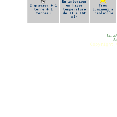
En interieur
2 gravier + 1
en hiver
Tres
terre + 1
temperature
Lumineux a
terreau
de 11 a 16C
Ensoleille
min
LE J
Sa
Copyright 