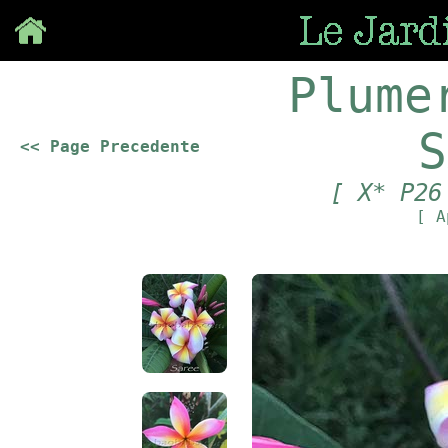
Save
Plume
S
<< Page Precedente
[ X* P26
[ A