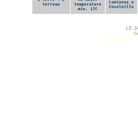
Lumineux a
terreau
temperature
Ensoleille
min. 17C
LE J
Sa
Copyright 