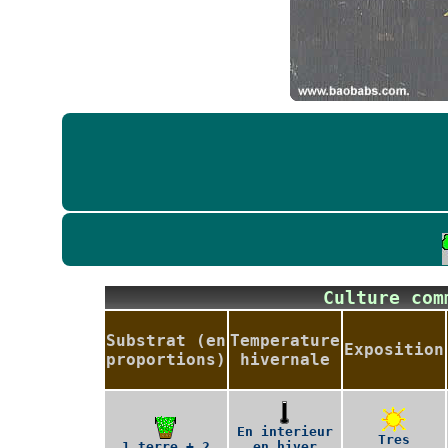
Culture co
Substrat (en
Temperature
Exposition
proportions)
hivernale
En interieur
Tres
1 terre + 2
en hiver