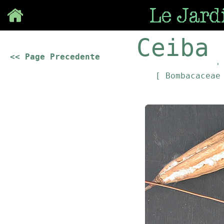
Save
Ceiba 
<< Page Precedente
'
[ Bombacacea