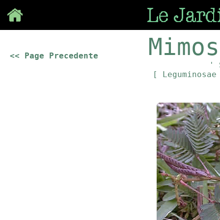
Save
Mimos
<< Page Precedente
' 
[ Leguminosa