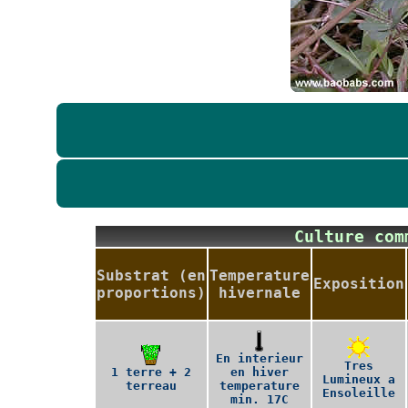
Culture co
Substrat (en
Temperature
Exposition
proportions)
hivernale
En interieur
Tres
1 terre + 2
en hiver
Lumineux a
terreau
temperature
Ensoleille
min. 17C