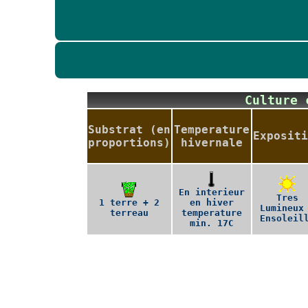
Culture
Substrat (en
Temperature
Expositi
proportions)
hivernale
En interieur
Tres
1 terre + 2
en hiver
Lumineux
terreau
temperature
Ensoleil
min. 17C