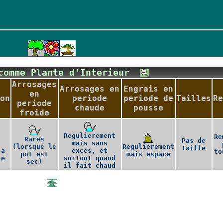
 comme Plante d'Interieur
Arrosages
Arrosages en
Engrais en
en
on
periode
periode de
Tailles
Re
periode
chaude
pousse
froide
Regulierement
Re
Rares
Pas de
mais sans
(lorsque le
Regulierement
Taille
 a
exces, et
to
pot est
mais espace
le
surtout quand
sec)
il fait chaud