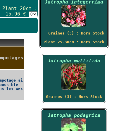
Jatropha integerrima
Plant 20cm :
15.96 €
Graines (3) : Hors Stock
Plant 25-30cm : Hors Stock
mpotages
Jatropha multifida
mpotage si
possible
us les ans
Graines (3) : Hors Stock
Jatropha podagrica