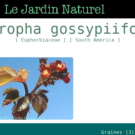
ropha gossypiif
[ Euphorbiaceae ]
[ South America ]
Graines (3)