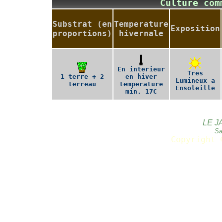
Culture co
Substrat (en
Temperature
Exposition
proportions)
hivernale
En interieur
Tres
1 terre + 2
en hiver
Lumineux a
terreau
temperature
Ensoleille
min. 17C
LE J
Sa
Copyright 