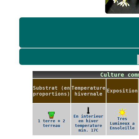
Culture co
Substrat (en
Temperature
Exposition
proportions)
hivernale
En interieur
Tres
1 terre + 2
en hiver
Lumineux a
terreau
temperature
Ensoleille
min. 17C