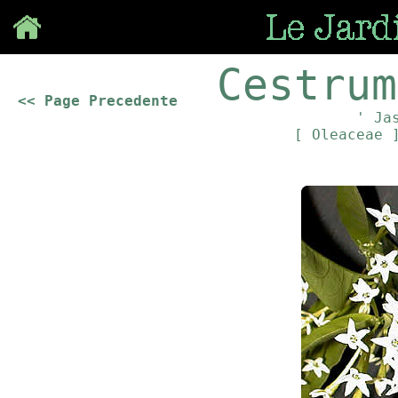
Save
Cestrum
<< Page Precedente
' Ja
[ Oleaceae