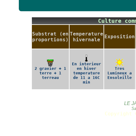
Culture co
Substrat (en
Temperature
Exposition
proportions)
hivernale
En interieur
2 gravier + 1
en hiver
Tres
terre + 1
temperature
Lumineux a
terreau
de 11 a 16C
Ensoleille
min
LE J
Sa
Copyright 