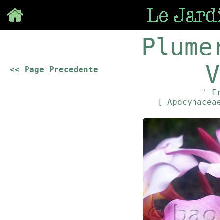
Save
Plume
V
<< Page Precedente
' F
[ Apocynace