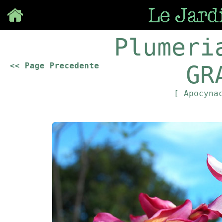
Save
Plumeri
<< Page Precedente
GR
[ Apocyna