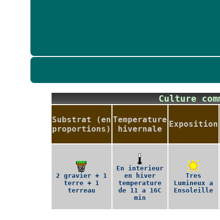
Culture co
Substrat (en
Temperature
Exposition
proportions)
hivernale
En interieur
2 gravier + 1
en hiver
Tres
terre + 1
temperature
Lumineux a
terreau
de 11 a 16C
Ensoleille
min