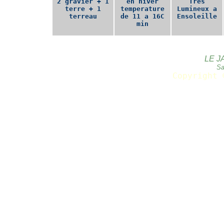
2 gravier + 1
en hiver
Tres
terre + 1
temperature
Lumineux a
terreau
de 11 a 16C
Ensoleille
min
LE J
Sa
Copyright 