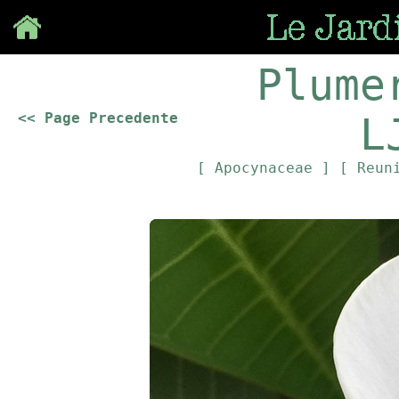
Save
Plume
<< Page Precedente
L
[ Apocynaceae ]
[ Reun