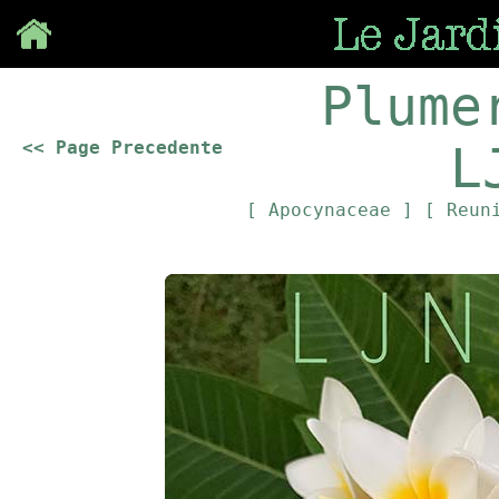
Save
Plume
<< Page Precedente
L
[ Apocynaceae ]
[ Reun