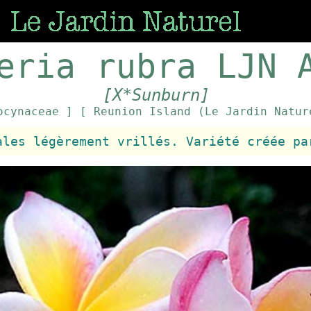
eria rubra LJN 
[X*Sunburn]
ocynaceae ]
[ Reunion Island (Le Jardin Natur
ales légèrement vrillés. Variété créée pa