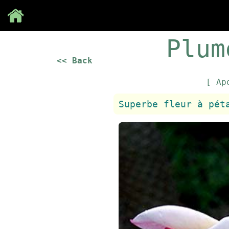
Save
Plum
<< Back
[ Ap
Superbe fleur à pét