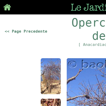
Save
Operc
<< Page Precedente
de
[ Anacardia