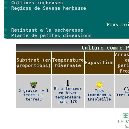
Collines rocheuses
Regions de Savane herbeuse
Plus Lo
Resistant a la secheresse
Plante de petites dimensions
Culture comme 
Arro
Substrat (en
Temperature
e
Exposition
proportions)
hivernale
per
fro
En interieur
2 gravier + 1
Tres
en hiver
terre + 1
Lumineux a
Tres 
temperature
terreau
Ensoleille
min. 17C
LE J
Sa