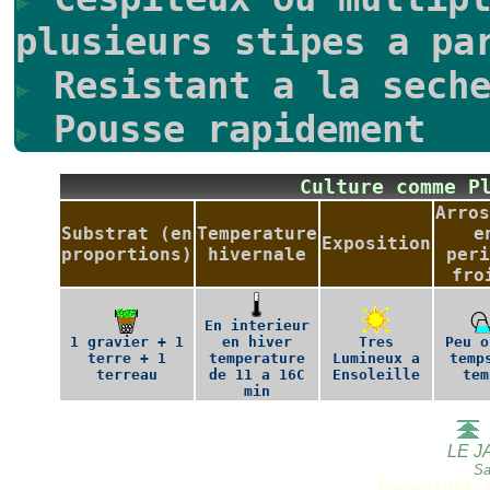
plusieurs stipes a pa
Resistant a la seche
Pousse rapidement
Culture comme 
Arros
Substrat (en
Temperature
e
Exposition
proportions)
hivernale
peri
fro
En interieur
1 gravier + 1
en hiver
Tres
Peu o
terre + 1
temperature
Lumineux a
temp
terreau
de 11 a 16C
Ensoleille
tem
min
LE J
Sa
Copyright 