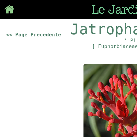
Save
Jatroph
<< Page Precedente
' Pl
[ Euphorbiace