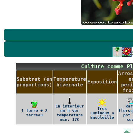
Culture comme P
Arros
Substrat (en
Temperature
e
Exposition
proportions)
hivernale
peri
fro
En interieur
Rar
Tres
1 terre + 2
en hiver
(lorsq
Lumineux a
terreau
temperature
pot 
Ensoleille
min. 17C
se