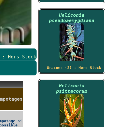
Heliconia
pseudoaemygdiana
 : Hors Stock
Graines (3) : Hors Stock
Heliconia
psittacorum
mpotages
mpotage si
possible