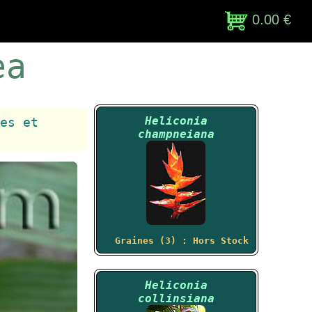
0.00 €
ea
Heliconia
es et
champneiana
Graines (3) : Hors Stock
Heliconia
collinsiana