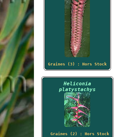
Graines (3) : Hors Stock
Heliconia
platystachys
Graines (2) : Hors Stock