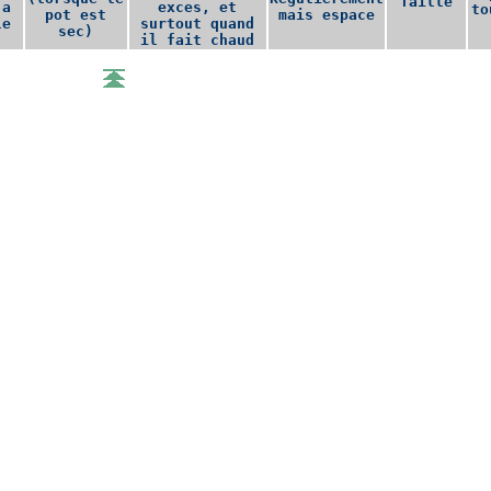
Taille
 a
exces, et
to
pot est
mais espace
le
surtout quand
sec)
il fait chaud