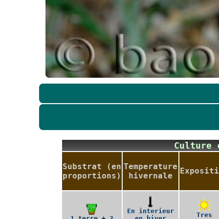
Culture
Substrat (en
Temperature
Expositi
proportions)
hivernale
En interieur
Tres
1 terre + 2
en hiver