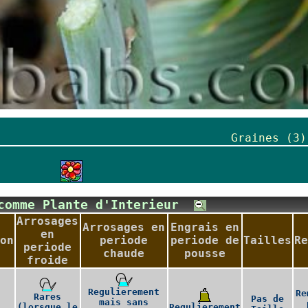
Graines (3)
 comme Plante d'Interieur
Arrosages
Arrosages en
Engrais en
en
on
periode
periode de
Tailles
Re
periode
chaude
pousse
froide
Regulierement
Re
Rares
Pas de
mais sans
(lorsque le
Regulierement