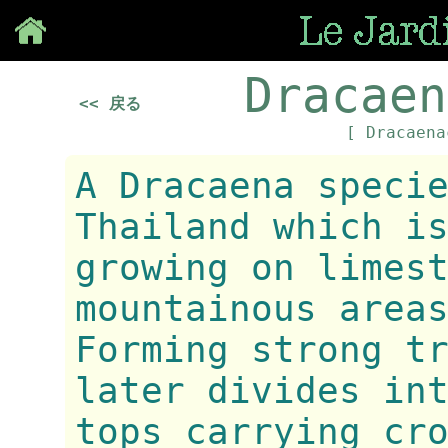
Save
Dracaen
<< 戻る
[ Dracaen
A Dracaena speci
Thailand which i
growing on limes
mountainous area
Forming strong t
later divides in
tops carrying cr