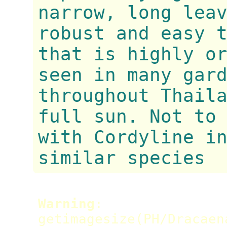
narrow, long lea
robust and easy 
that is highly o
seen in many gar
throughout Thail
full sun. Not to
with Cordyline i
similar species
Warning
:
getimagesize(PH/Dracaen