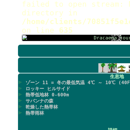
failed to open stream: 
directory in
/home/clients/70851f5e1
on line
635
生息地
ゾーン 11 = 冬の最低気温 4℃ ～ 10℃ (40F
ロッキー ヒルサイド
熱帯低地林 0-600m
サバンナの森
乾燥した熱帯林
熱帯雨林