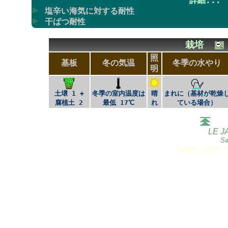
詳細...
塩辛い海気に対する耐性
干ばつ耐性
栽培
照
基板
冬の気温
冬季の水やり
明
土壌 1 +
冬季の室内温度は
晴
まれに（基材が乾燥
腐植土 2
最低 17℃
れ
ている場合）
LE J
Sa
Copyright 