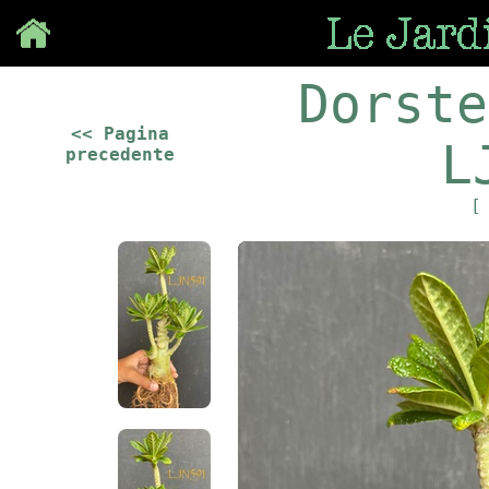
Save
Dorste
<< Pagina
L
precedente
[