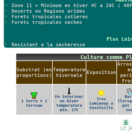
Zone 11 = Minimum en hiver 4C a 10C ( 40F
Deserts ou Regions arides
Forets tropicales cotieres
Forets tropicales seches
Plus Loi
Resistant a la secheresse
Culture comme P
Arros
Substrat (en
Temperature
e
Exposition
proportions)
hivernale
peri
fro
En interieur
Rar
Tres
1 terre + 2
en hiver
(lorsq
Lumineux a
terreau
temperature
pot 
Ensoleille
min. 17C
se
LE J