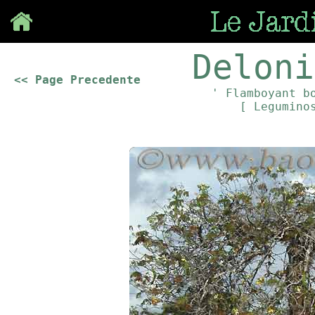
Save
Deloni
<< Page Precedente
' Flamboyant b
[ Legumino