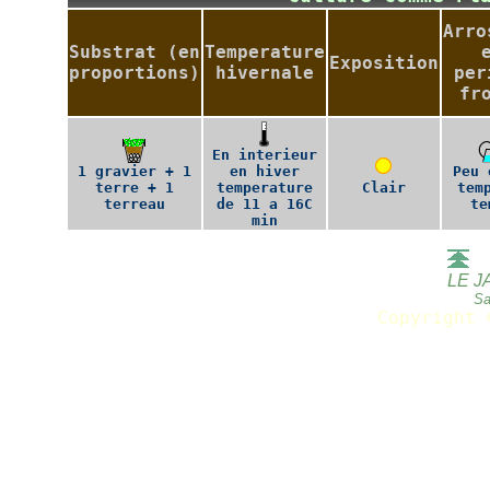
Arro
Substrat (en
Temperature
Exposition
proportions)
hivernale
per
fr
En interieur
1 gravier + 1
en hiver
Peu 
terre + 1
temperature
Clair
tem
terreau
de 11 a 16C
te
min
LE J
Sa
Copyright 