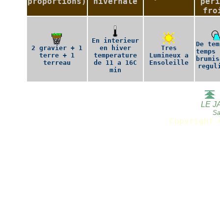
proportions)
hivernale
peri
fro
En interieur
De tem
2 gravier + 1
en hiver
Tres
temps 
terre + 1
temperature
Lumineux a
brumis
terreau
de 11 a 16C
Ensoleille
regul
min
LE J
Sa
Copyright 