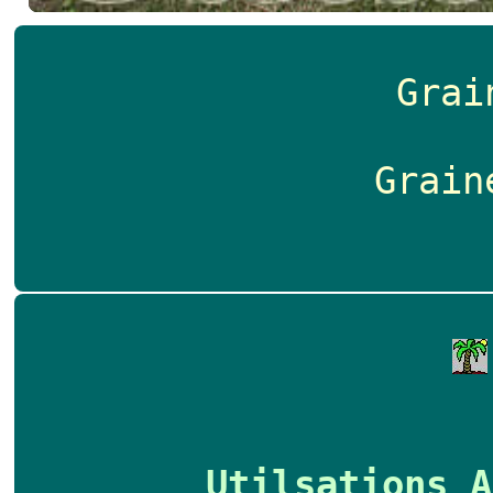
Grai
Grain
Utilsations A