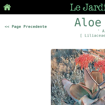
Save
Aloe
<< Page Precedente
' A
[ Liliace