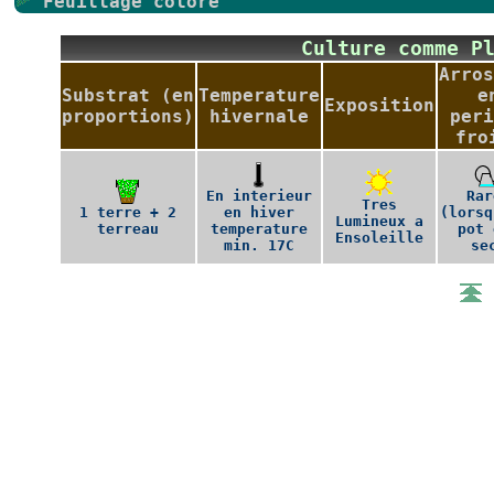
Feuillage colore
Culture comme P
Arros
Substrat (en
Temperature
e
Exposition
proportions)
hivernale
peri
fro
En interieur
Rar
Tres
1 terre + 2
en hiver
(lorsq
Lumineux a
terreau
temperature
pot 
Ensoleille
min. 17C
se