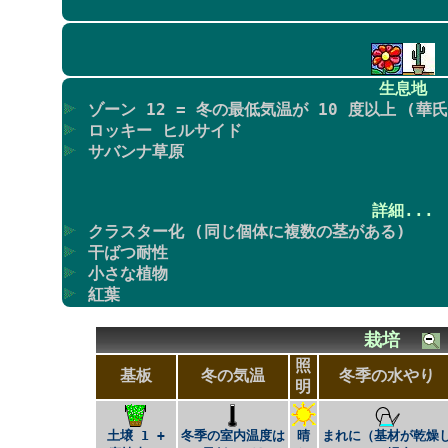
生息地
ゾーン 12 = 冬の最低気温が 10 度以上 (華氏
ロッキー ヒルサイド
サバンナ草原
詳細...
クラスター化 (同じ個体に複数の茎がある)
干ばつ耐性
小さな植物
紅葉
栽培
照
基板
冬の気温
冬季の水やり
明
土壌 1 +
冬季の室内温度は
晴
まれに（基材が乾燥