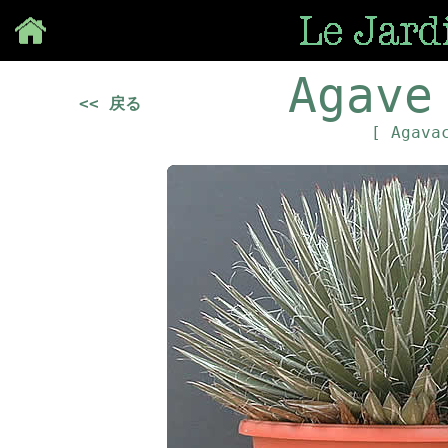
Save
Agave
<< 戻る
[ Agava