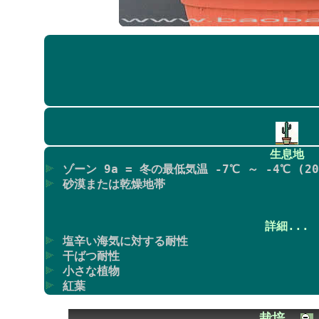
生息地
ゾーン 9a = 冬の最低気温 -7℃ ～ -4℃ (20F
砂漠または乾燥地帯
詳細...
塩辛い海気に対する耐性
干ばつ耐性
小さな植物
紅葉
栽培