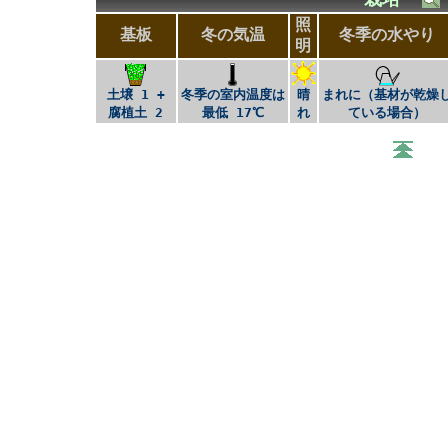
照
基板
冬の気温
冬季の水やり
明
土壌 1 +
冬季の室内温度は
晴
まれに（基材が乾燥
腐植土 2
最低 17℃
れ
ている場合）