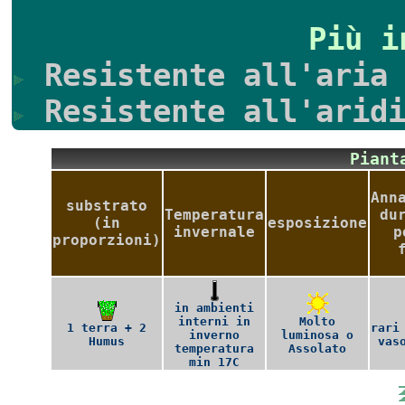
Più i
Resistente all'aria 
Resistente all'aridi
Pian
Ann
substrato
Temperatura
du
(in
esposizione
invernale
p
proporzioni)
in ambienti
interni in
Molto
1 terra + 2
rari
inverno
luminosa o
Humus
vas
temperatura
Assolato
min 17C