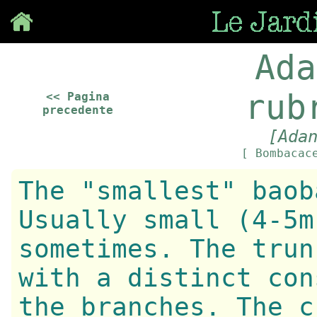
Save
Ada
rub
<< Pagina
precedente
[Ada
[ Bombacac
The "smallest" baob
Usually small (4-5m
sometimes. The trun
with a distinct con
the branches. The c