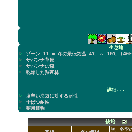
生息地
ゾーン 11 = 冬の最低気温 4℃ ～ 10℃ (40F
サバンナ草原
サバンナの森
乾燥した熱帯林
詳細...
塩辛い海気に対する耐性
干ばつ耐性
薬用植物
栽培
照
冬季