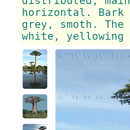
distributed, mai
horizontal. Bark
grey, smoth. The
white, yellowing