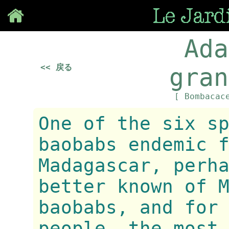
Save
Ada
<< 戻る
gran
[ Bombacac
One of the six s
baobabs endemic 
Madagascar, perh
better known of 
baobabs, and for
people, the most