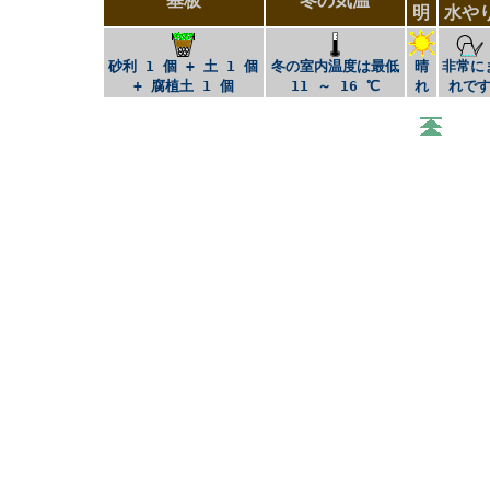
基板
冬の気温
明
水や
砂利 1 個 + 土 1 個
冬の室内温度は最低
晴
非常に
+ 腐植土 1 個
11 ～ 16 ℃
れ
れで