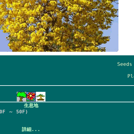
Seed
Pl
生息地
F ～ 50F)
詳細...