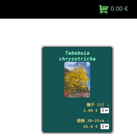
0.00 €
Tabebuia
chrysotricha
種子 (5) :
3.99 €
植物 20-25cm :
26.6 €