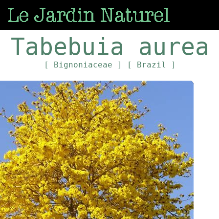
Tabebuia aurea
[ Bignoniaceae ]
[ Brazil ]