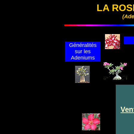
LA ROS
(Ad
Généralités
sur les
Adeniums
Ven